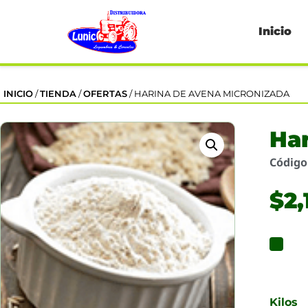
Inicio
INICIO
/
TIENDA
/
OFERTAS
/ HARINA DE AVENA MICRONIZADA
Ha
Códig
$
2,
Kilos