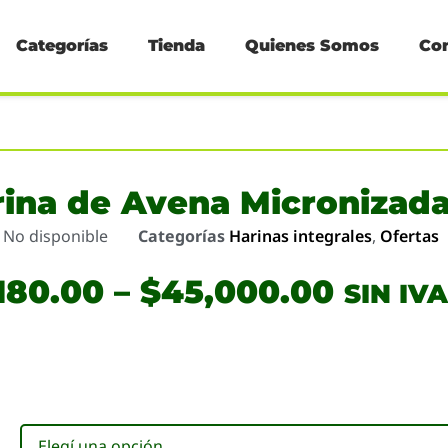
Categorías
Tienda
Quienes Somos
Co
rina de Avena Micronizad
o
No disponible
Categorías
Harinas integrales
,
Ofertas
180.00
–
$
45,000.00
SIN IVA