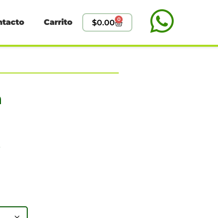
0
ntacto
Carrito
$
0.00
a