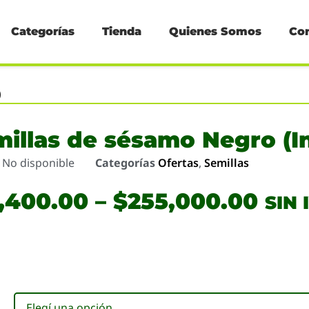
Categorías
Tienda
Quienes Somos
Co
)
illas de sésamo Negro (In
o
No disponible
Categorías
Ofertas
,
Semillas
2,400.00
–
$
255,000.00
SIN 