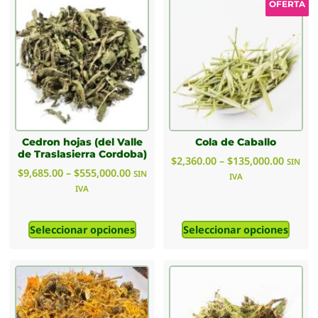
OFERTA
Cedron hojas (del Valle
Cola de Caballo
de Traslasierra Cordoba)
$
2,360.00
–
$
135,000.00
SIN
$
9,685.00
–
$
555,000.00
SIN
IVA
IVA
Seleccionar opciones
Seleccionar opciones