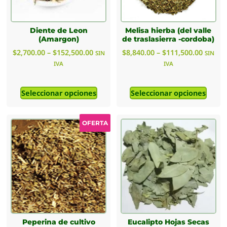
Diente de Leon
Melisa hierba (del valle
(Amargon)
de traslasierra -cordoba)
$
2,700.00
–
$
152,500.00
$
8,840.00
–
$
111,500.00
SIN
SIN
IVA
IVA
Seleccionar opciones
Seleccionar opciones
OFERTA
Peperina de cultivo
Eucalipto Hojas Secas