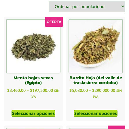
OFERTA
Menta hojas secas
Burrito Hoja (del valle de
(Egipto)
traslasierra cordoba)
$
3,460.00
–
$
197,500.00
$
5,080.00
–
$
290,000.00
SIN
SIN
IVA
IVA
Seleccionar opciones
Seleccionar opciones