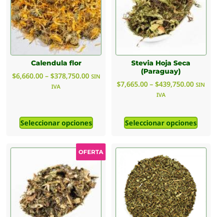
Calendula flor
Stevia Hoja Seca
(Paraguay)
$
6,660.00
–
$
378,750.00
SIN
$
7,665.00
–
$
439,750.00
SIN
IVA
IVA
Seleccionar opciones
Seleccionar opciones
OFERTA