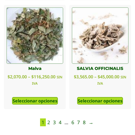
Malva
SALVIA OFFICINALIS
$
2,070.00
–
$
116,250.00
$
3,565.00
–
$
45,000.00
SIN
SIN
IVA
IVA
Seleccionar opciones
Seleccionar opciones
1
2
3
4
…
6
7
8
→