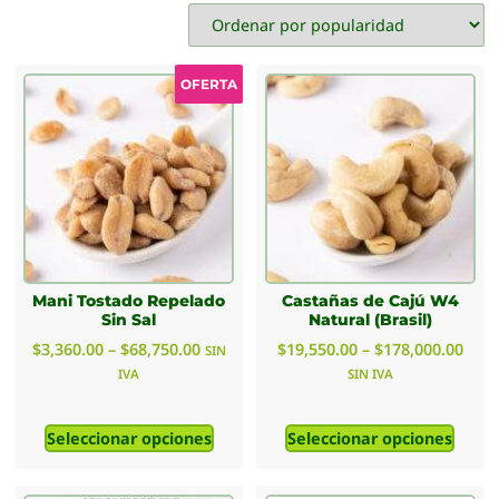
OFERTA
Mani Tostado Repelado
Castañas de Cajú W4
Sin Sal
Natural (Brasil)
$
3,360.00
–
$
68,750.00
$
19,550.00
–
$
178,000.00
SIN
IVA
SIN IVA
Seleccionar opciones
Seleccionar opciones