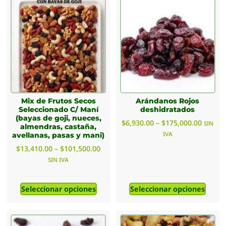
Mix de Frutos Secos
Arándanos Rojos
Seleccionado C/ Maní
deshidratados
(bayas de goji, nueces,
$
6,930.00
–
$
175,000.00
SIN
almendras, castaña,
IVA
avellanas, pasas y mani)
$
13,410.00
–
$
101,500.00
SIN IVA
Seleccionar opciones
Seleccionar opciones