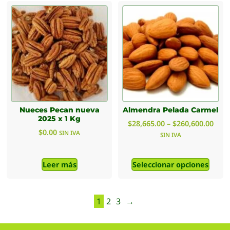
Nueces Pecan nueva
Almendra Pelada Carmel
2025 x 1 Kg
$
28,665.00
–
$
260,600.00
$
0.00
SIN IVA
SIN IVA
Leer más
Seleccionar opciones
1
2
3
→