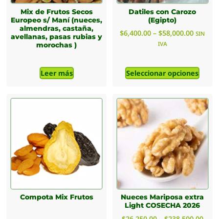
Mix de Frutos Secos
Datiles con Carozo
Europeo s/ Maní (nueces,
(Egipto)
almendras, castaña,
$
6,400.00
–
$
58,000.00
SIN
avellanas, pasas rubias y
IVA
morochas )
Leer más
Seleccionar opciones
Compota Mix Frutos
Nueces Mariposa extra
Light COSECHA 2026
$
26,250.00
–
$
238,500.00