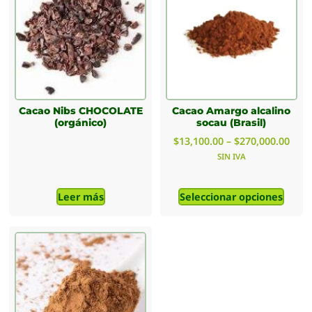
Cacao Nibs CHOCOLATE
Cacao Amargo alcalino
(orgánico)
socau (Brasil)
$
13,100.00
–
$
270,000.00
SIN IVA
Leer más
Seleccionar opciones