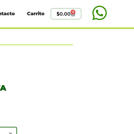
0
ntacto
Carrito
$
0.00
VA