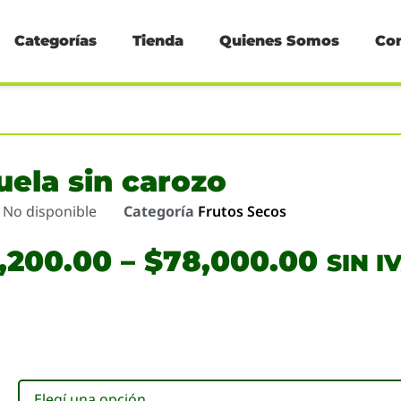
Categorías
Tienda
Quienes Somos
Co
uela sin carozo
o
No disponible
Categoría
Frutos Secos
7,200.00
–
$
78,000.00
SIN I