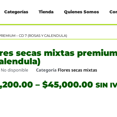
Categorías
Tienda
Quienes Somos
Co
PREMIUM – CD 7 (ROSAS Y CALENDULA)
res secas mixtas premium
alendula)
o
No disponible
Categoría
Flores secas mixtas
9,200.00
–
$
45,000.00
SIN I