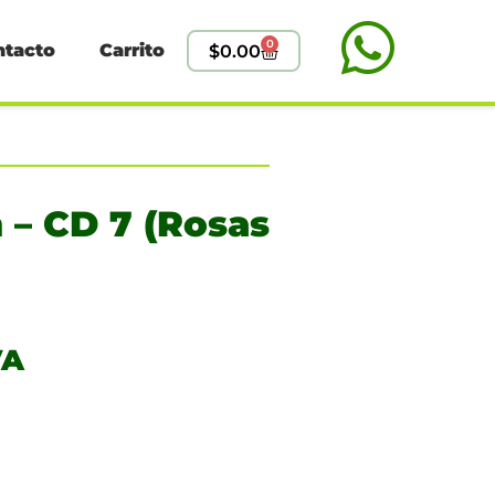
0
ntacto
Carrito
$
0.00
 – CD 7 (Rosas
VA