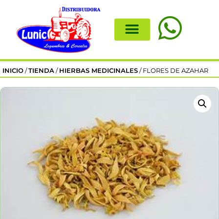
INICIO
/
TIENDA
/
HIERBAS MEDICINALES
/ FLORES DE AZAHAR