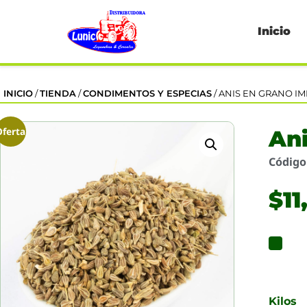
Inicio
INICIO
/
TIENDA
/
CONDIMENTOS Y ESPECIAS
/ ANIS EN GRANO I
Oferta
Ani
Códig
$
11
Kilos