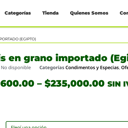
Categorías
Tienda
Quienes Somos
Co
MPORTADO (EGIPTO)
s en grano importado (Eg
o
No disponible
Categorías
Condimentos y Especias
,
Of
,600.00
–
$
235,000.00
SIN 