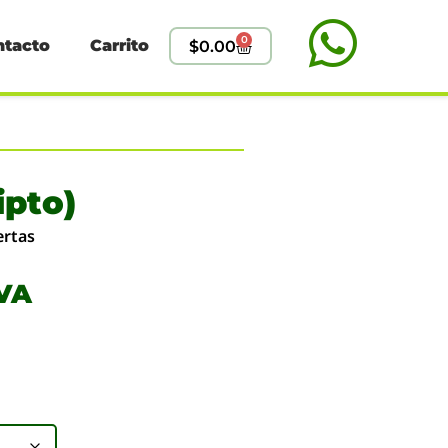
0
ntacto
Carrito
$
0.00
ipto)
ertas
IVA