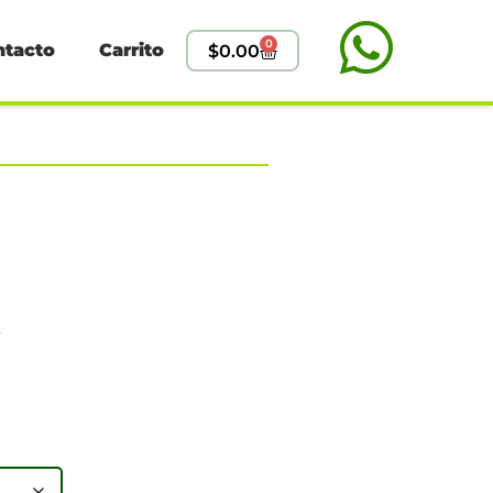
0
ntacto
Carrito
$
0.00