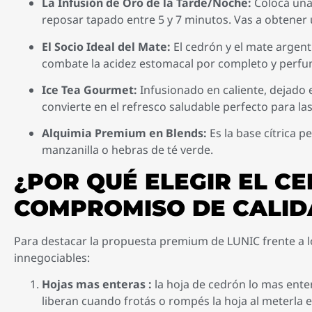
La Infusión de Oro de la Tarde/Noche:
Colocá una 
reposar tapado entre 5 y 7 minutos. Vas a obtener
El Socio Ideal del Mate:
El cedrón y el mate argent
combate la acidez estomacal por completo y perfum
Ice Tea Gourmet:
Infusionado en caliente, dejado e
convierte en el refresco saludable perfecto para la
Alquimia Premium en Blends:
Es la base cítrica 
manzanilla o hebras de té verde.
¿POR QUÉ ELEGIR EL C
COMPROMISO DE CALID
Para destacar la propuesta premium de LUNIC frente a l
innegociables:
Hojas mas enteras :
la hoja de cedrón lo mas entera
liberan cuando frotás o rompés la hoja al meterla en 