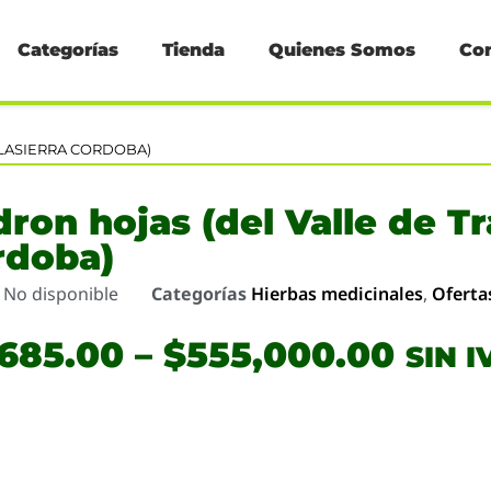
Categorías
Tienda
Quienes Somos
Co
SLASIERRA CORDOBA)
ron hojas (del Valle de Tr
rdoba)
o
No disponible
Categorías
Hierbas medicinales
,
Oferta
,685.00
–
$
555,000.00
SIN I