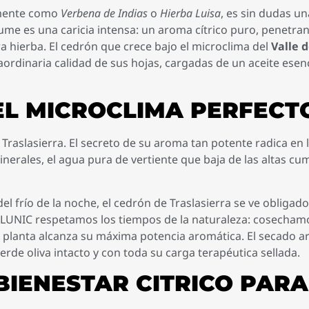
lmente como
Verbena de Indias
o
Hierba Luisa
, es sin dudas un
me es una caricia intensa: un aroma cítrico puro, penetra
ra hierba. El cedrón que crece bajo el microclima del
Valle 
ordinaria calidad de sus hojas, cargadas de un aceite esenc
 EL MICROCLIMA PERFECT
e Traslasierra. El secreto de su aroma tan potente radica en
inerales, el agua pura de vertiente que baja de las altas cu
del frío de la noche, el cedrón de Traslasierra se ve oblig
En LUNIC respetamos los tiempos de la naturaleza: cosecham
a planta alcanza su máxima potencia aromática. El secado a
rde oliva intacto y con toda su carga terapéutica sellada.
IENESTAR CITRICO PARA 