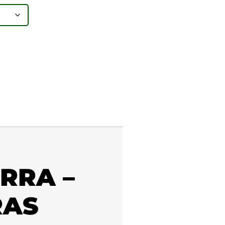
RRA –
RAS