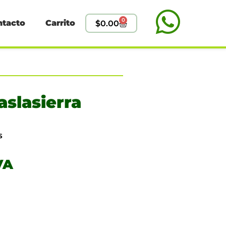
0
ntacto
Carrito
$
0.00
aslasierra
s
VA