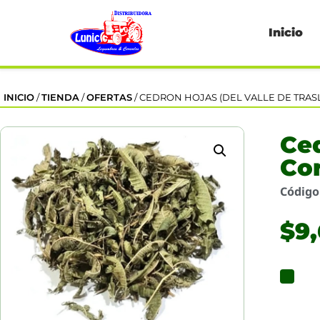
Inicio
INICIO
/
TIENDA
/
OFERTAS
/ CEDRON HOJAS (DEL VALLE DE TRA
Ced
Co
Códig
$
9