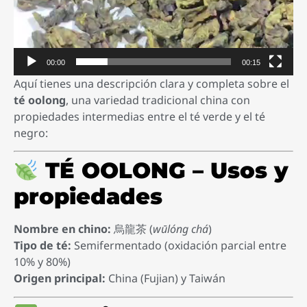
00:00
00:15
Aquí tienes una descripción clara y completa sobre el
té oolong
, una variedad tradicional china con
propiedades intermedias entre el té verde y el té
negro:
TÉ OOLONG – Usos y
propiedades
Nombre en chino:
烏龍茶 (
wūlóng chá
)
Tipo de té:
Semifermentado (oxidación parcial entre
10% y 80%)
Origen principal:
China (Fujian) y Taiwán