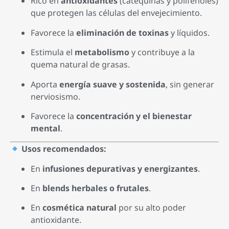
Rico en
antioxidantes
(catequinas y polifenoles)
que protegen las células del envejecimiento.
Favorece la
eliminación de toxinas
y líquidos.
Estimula el
metabolismo
y contribuye a la
quema natural de grasas.
Aporta
energía suave y sostenida
, sin generar
nerviosismo.
Favorece la
concentración y el bienestar
mental
.
Usos recomendados:
En
infusiones depurativas y energizantes
.
En
blends herbales o frutales
.
En
cosmética natural
por su alto poder
antioxidante.