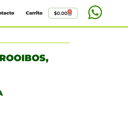
0
ntacto
Carrito
$
0.00
 ROOIBOS,
A