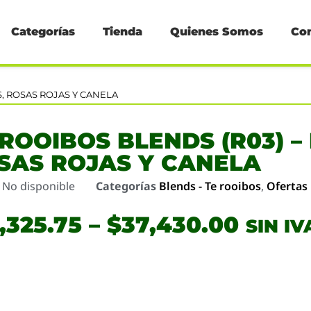
Categorías
Tienda
Quienes Somos
Co
S, ROSAS ROJAS Y CANELA
 ROOIBOS BLENDS (R03) –
SAS ROJAS Y CANELA
o
No disponible
Categorías
Blends - Te rooibos
,
Ofertas
,325.75
–
$
37,430.00
SIN IV