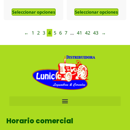
Seleccionar opciones
Seleccionar opciones
←
1
2
3
4
5
6
7
…
41
42
43
→
Horario comercial