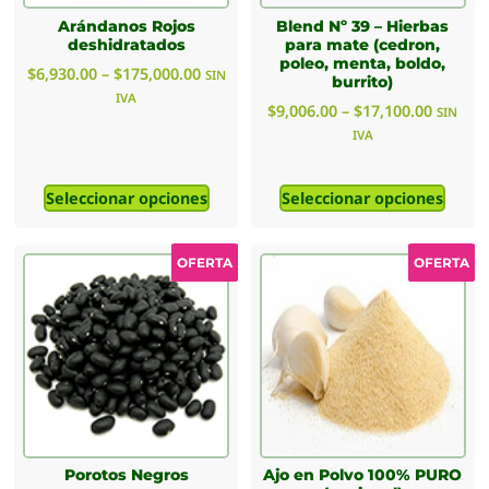
Arándanos Rojos
Blend Nº 39 – Hierbas
deshidratados
para mate (cedron,
poleo, menta, boldo,
$
6,930.00
–
$
175,000.00
SIN
burrito)
IVA
$
9,006.00
–
$
17,100.00
SIN
IVA
Seleccionar opciones
Seleccionar opciones
OFERTA
OFERTA
Porotos Negros
Ajo en Polvo 100% PURO