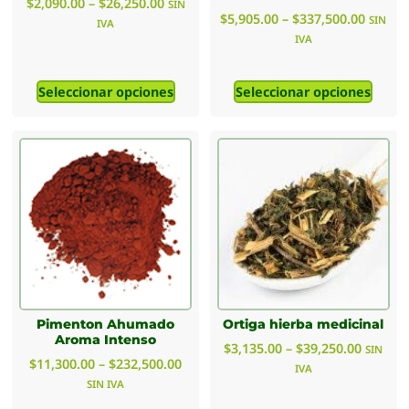
$
2,090.00
–
$
26,250.00
SIN
$
5,905.00
–
$
337,500.00
SIN
IVA
IVA
Seleccionar opciones
Seleccionar opciones
Pimenton Ahumado
Ortiga hierba medicinal
Aroma Intenso
$
3,135.00
–
$
39,250.00
SIN
$
11,300.00
–
$
232,500.00
IVA
SIN IVA