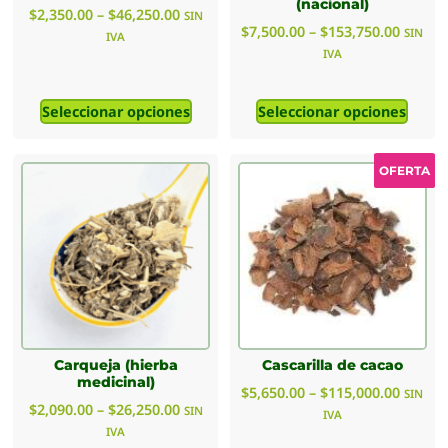
(nacional)
$
2,350.00
–
$
46,250.00
SIN
$
7,500.00
–
$
153,750.00
SIN
IVA
IVA
Seleccionar opciones
Seleccionar opciones
OFERTA
Carqueja (hierba
Cascarilla de cacao
medicinal)
$
5,650.00
–
$
115,000.00
SIN
$
2,090.00
–
$
26,250.00
SIN
IVA
IVA