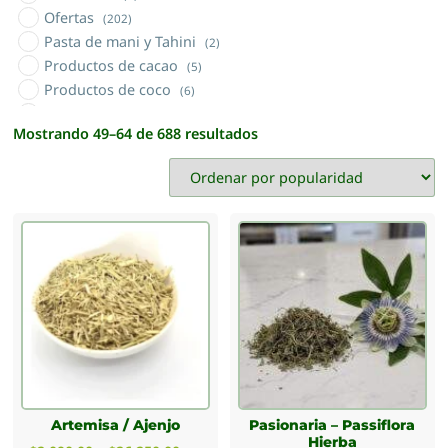
Ofertas
(202)
Pasta de mani y Tahini
(2)
Productos de cacao
(5)
Productos de coco
(6)
Productos orgánicos
(5)
Mostrando 49–64 de 688 resultados
Sales naturales
(3)
Semillas
(13)
Sin TACC
(46)
Tés Nacionales e Importados
(24)
Tisanas y topping
(28)
Vinagre
(2)
Yerba mate
(8)
Yuyos materos (sierras cordobesas)
(24)
Artemisa / Ajenjo
Pasionaria – Passiflora
Hierba