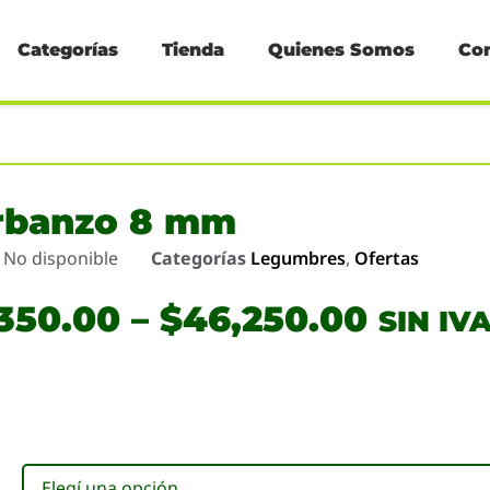
Categorías
Tienda
Quienes Somos
Co
rbanzo 8 mm
o
No disponible
Categorías
Legumbres
,
Ofertas
,350.00
–
$
46,250.00
SIN IV