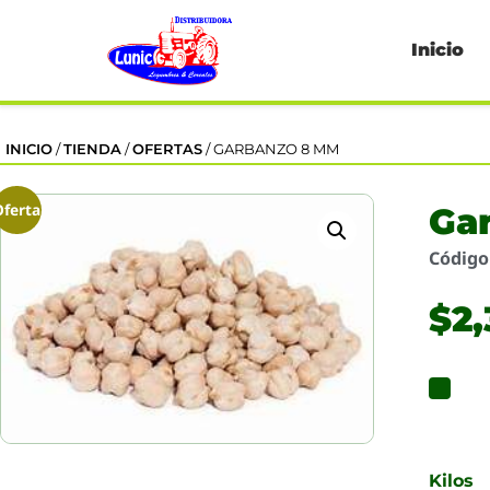
Inicio
INICIO
/
TIENDA
/
OFERTAS
/ GARBANZO 8 MM
Oferta
Ga
Códig
$
2
Kilos