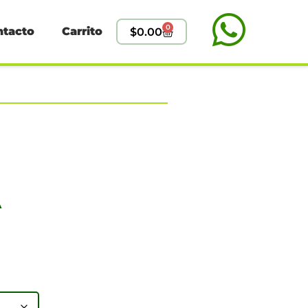
0
ntacto
Carrito
$
0.00
A