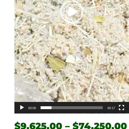
00:00
00:17
$
9,625.00
–
$
74,250.00