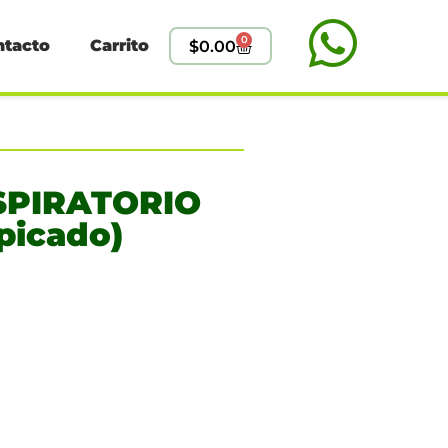
0
ntacto
Carrito
$
0.00
ESPIRATORIO
picado)