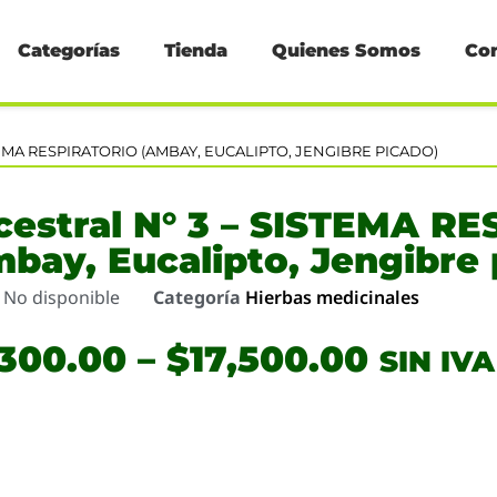
Categorías
Tienda
Quienes Somos
Co
TEMA RESPIRATORIO (AMBAY, EUCALIPTO, JENGIBRE PICADO)
cestral N° 3 – SISTEMA R
bay, Eucalipto, Jengibre 
o
No disponible
Categoría
Hierbas medicinales
,300.00
–
$
17,500.00
SIN IVA