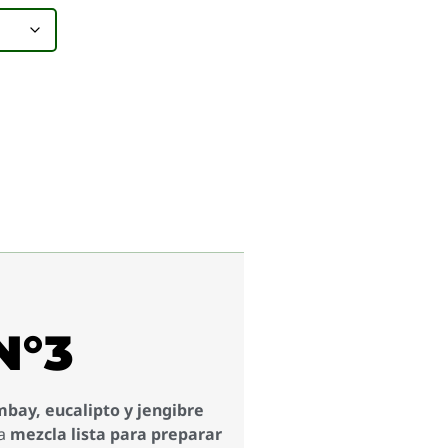
N°3
bay, eucalipto y jengibre
na
mezcla lista para preparar