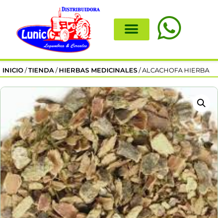
INICIO
/
TIENDA
/
HIERBAS MEDICINALES
/ ALCACHOFA HIERBA