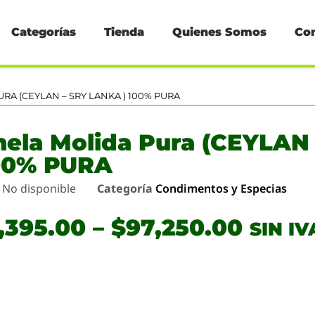
Categorías
Tienda
Quienes Somos
Co
RA (CEYLAN – SRY LANKA ) 100% PURA
nela Molida Pura (CEYLAN
100% PURA
o
No disponible
Categoría
Condimentos y Especias
,395.00
–
$
97,250.00
SIN IV