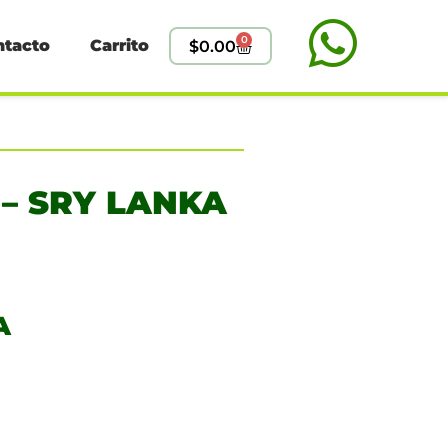
0
ntacto
Carrito
$
0.00
 – SRY LANKA
A