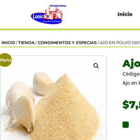
Inicio
INICIO
/
TIENDA
/
CONDIMENTOS Y ESPECIAS
/ AJO EN POLVO 10
Oferta
Ajo
Códig
Ajo en 
$
7