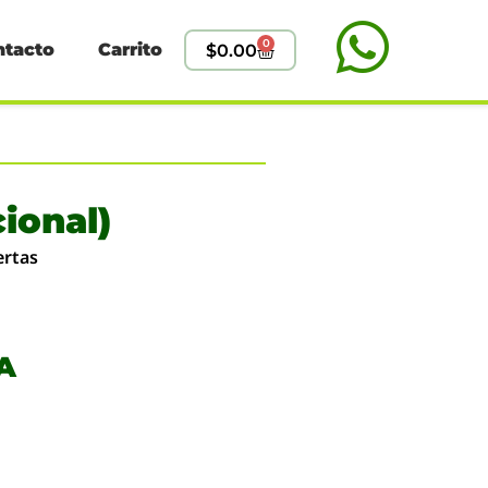
0
ntacto
Carrito
$
0.00
ional)
ertas
VA