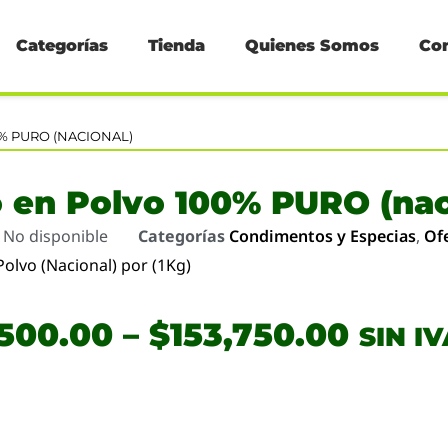
Categorías
Tienda
Quienes Somos
Co
0% PURO (NACIONAL)
 en Polvo 100% PURO (nac
o
No disponible
Categorías
Condimentos y Especias
,
Of
Polvo (Nacional) por (1Kg)
,500.00
–
$
153,750.00
SIN I