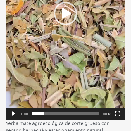
00:00
00:18
Yerba mate agroecológica de corte grueso con
secado barbacuá y estacionamiento natural,