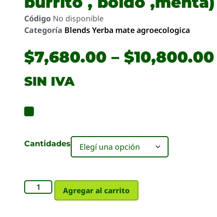
burrito , boldo ,menta)
Código
No disponible
Categoría
Blends Yerba mate agroecologica
$
7,680.00
–
$
10,800.00
SIN IVA
Cantidades
Agregar al carrito