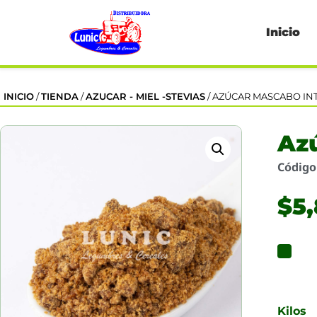
Inicio
INICIO
/
TIENDA
/
AZUCAR - MIEL -STEVIAS
/ AZÚCAR MASCABO IN
Az
Códig
$
5
Kilos