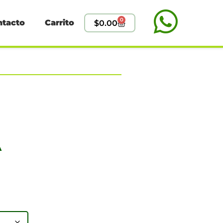
0
ntacto
Carrito
$
0.00
A