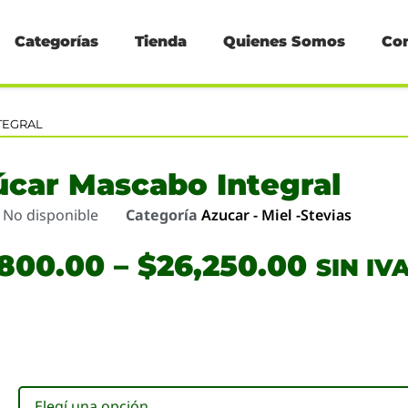
Categorías
Tienda
Quienes Somos
Co
TEGRAL
úcar Mascabo Integral
o
No disponible
Categoría
Azucar - Miel -Stevias
,800.00
–
$
26,250.00
SIN IV