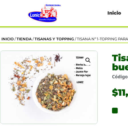
Inicio
INICIO
/
TIENDA
/
TISANAS Y TOPPING
/ TISANA Nº 1-TOPPING PAR
Tis
bue
Códig
$
11