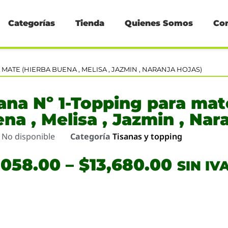
Categorías
Tienda
Quienes Somos
Co
A MATE (HIERBA BUENA , MELISA , JAZMIN , NARANJA HOJAS)
ana Nº 1-Topping para mat
na , Melisa , Jazmin , Nar
o
No disponible
Categoría
Tisanas y topping
,058.00
–
$
13,680.00
SIN IV