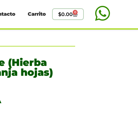
0
ntacto
Carrito
$
0.00
e (Hierba
anja hojas)
A