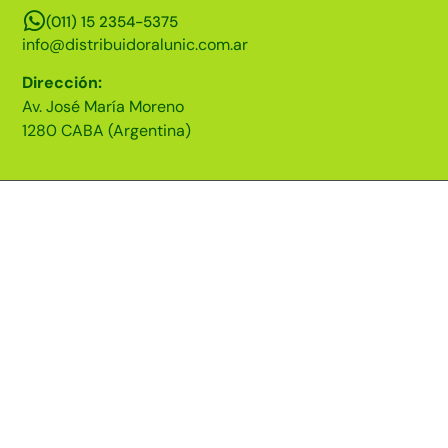
(011) 15 2354-5375
info@distribuidoralunic.com.ar
Dirección:
Av. José María Moreno
1280 CABA (Argentina)