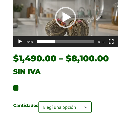
video
00:00
00:12
$
1,490.00
–
$
8,100.00
SIN IVA
Cantidades