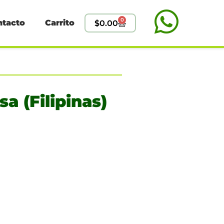
0
ntacto
Carrito
$
0.00
a (Filipinas)