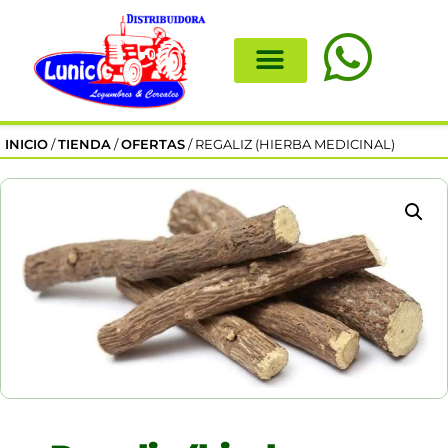
INICIO
/
TIENDA
/
OFERTAS
/ REGALIZ (HIERBA MEDICINAL)