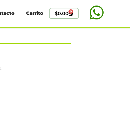
0
ntacto
Carrito
$
0.00
s