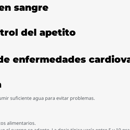
 en sangre
trol del apetito
 de enfermedades cardiov
a
mir suficiente agua para evitar problemas.
os alimentarios.
 el cuerpo se adapte. La dosis típica varía entre 5 y 10 g