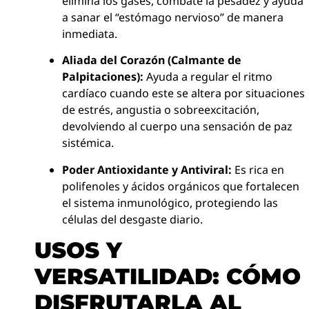
elimina los gases, combate la pesadez y ayuda
a sanar el “estómago nervioso” de manera
inmediata.
Aliada del Corazón (Calmante de
Palpitaciones):
Ayuda a regular el ritmo
cardíaco cuando este se altera por situaciones
de estrés, angustia o sobreexcitación,
devolviendo al cuerpo una sensación de paz
sistémica.
Poder Antioxidante y Antiviral:
Es rica en
polifenoles y ácidos orgánicos que fortalecen
el sistema inmunológico, protegiendo las
células del desgaste diario.
USOS Y
VERSATILIDAD: CÓMO
DISFRUTARLA AL