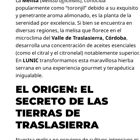
La
Melisa
(
Melissa officinalis
), conocida
popularmente como “toronjil” debido a su exquisito
y penetrante aroma alimonado, es la planta de la
serenidad por excelencia. Si bien se encuentra en
diversas regiones, la melisa que florece en el
microclima del
Valle de Traslasierra, Córdoba
,
desarrolla una concentración de aceites esenciales
(como el citral y el citronelal) notablemente superior.
En
LUNIC
transformamos esta maravillosa hierba
serrana en una experiencia gourmet y terapéutica
inigualable.
EL ORIGEN: EL
SECRETO DE LAS
TIERRAS DE
TRASLASIERRA
Nuestra melisa no proviene de cultivos intensivos ni