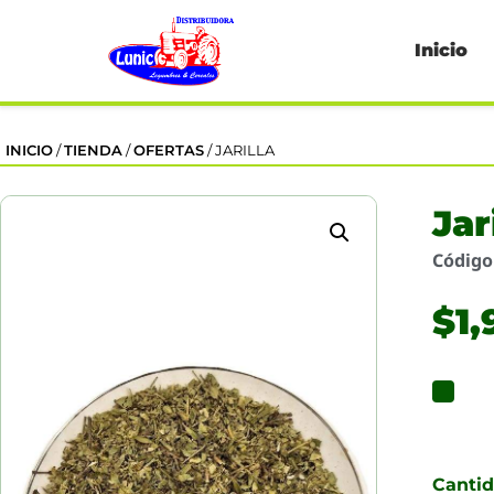
Inicio
INICIO
/
TIENDA
/
OFERTAS
/ JARILLA
Jar
Códig
$
1,
Canti