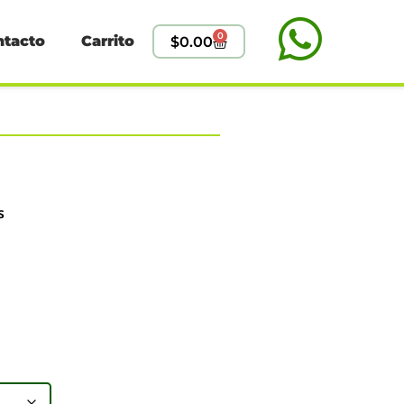
0
ntacto
Carrito
$
0.00
s