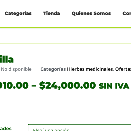
Categorías
Tienda
Quienes Somos
Co
illa
o
No disponible
Categorías
Hierbas medicinales
,
Oferta
910.00
–
$
24,000.00
SIN IVA
dades