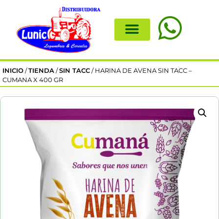
INICIO
/
TIENDA
/
SIN TACC
/ HARINA DE AVENA SIN TACC –
CUMANA X 400 GR