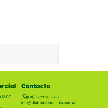
rcial
Contacto
a 13:00
(011) 15 2354-5375
info@distribuidoralunic.com.ar