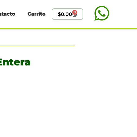
0
ntacto
Carrito
$
0.00
Entera