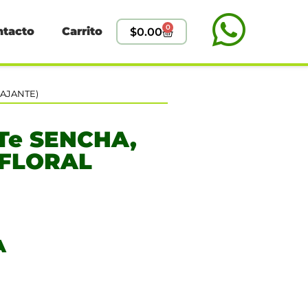
0
ntacto
Carrito
$
0.00
LAJANTE)
– Te SENCHA,
 (FLORAL
A