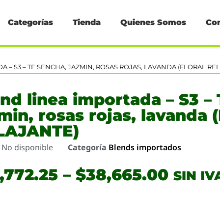
Categorías
Tienda
Quienes Somos
Co
A – S3 – TE SENCHA, JAZMIN, ROSAS ROJAS, LAVANDA (FLORAL RE
nd linea importada – S3 
min, rosas rojas, lavanda
LAJANTE)
o
No disponible
Categoría
Blends importados
,772.25
–
$
38,665.00
SIN IV