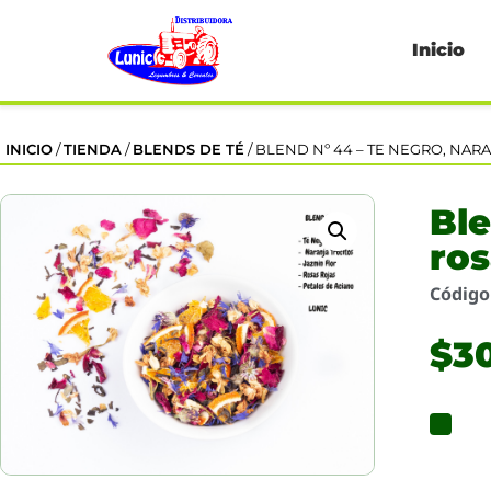
Inicio
INICIO
/
TIENDA
/
BLENDS DE TÉ
/ BLEND Nº 44 – TE NEGRO, NAR
Ble
ros
Códig
$
3