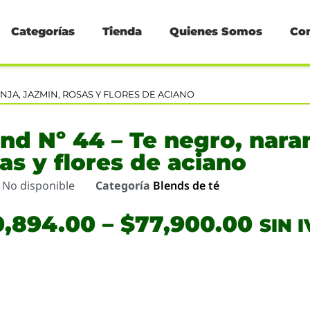
Categorías
Tienda
Quienes Somos
Co
ANJA, JAZMIN, ROSAS Y FLORES DE ACIANO
nd Nº 44 – Te negro, naran
as y flores de aciano
o
No disponible
Categoría
Blends de té
0,894.00
–
$
77,900.00
SIN 