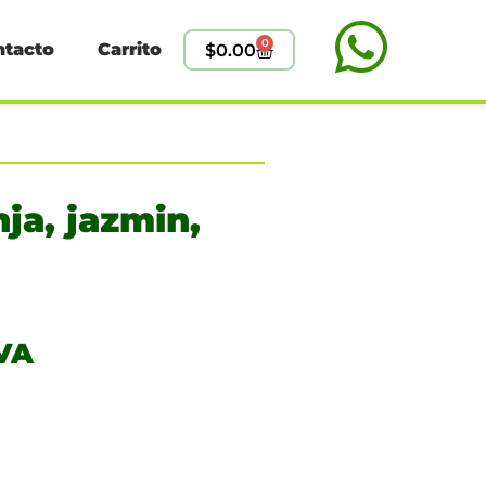
0
ntacto
Carrito
$
0.00
ja, jazmin,
IVA