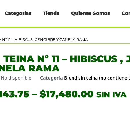
Categorías
Tienda
Quienes Somos
Co
A Nº 11 – HIBISCUS , JENGIBRE Y CANELA RAMA
 TEINA Nº 11 – HIBISCUS ,
NELA RAMA
o
No disponible
Categoría
Blend sin teína (no contiene t
143.75
–
$
17,480.00
SIN IVA