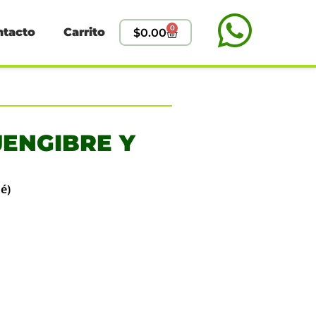
0
ntacto
Carrito
$
0.00
 JENGIBRE Y
é)