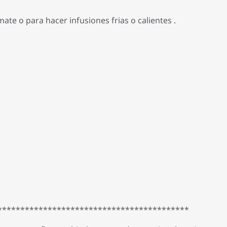
mate o para hacer infusiones frias o calientes .
******************************************