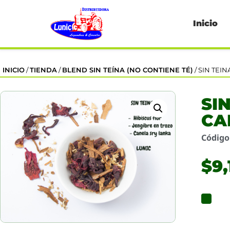
Inicio
INICIO
/
TIENDA
/
BLEND SIN TEÍNA (NO CONTIENE TÉ)
/ SIN TEIN
SIN
CA
Códig
$
9,