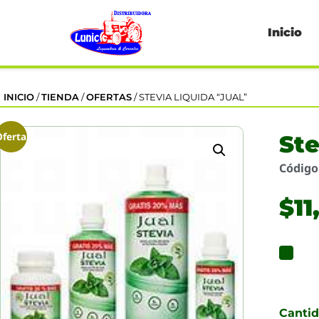
Inicio
INICIO
/
TIENDA
/
OFERTAS
/ STEVIA LIQUIDA “JUAL”
Oferta
Ste
Códig
$
11
Canti