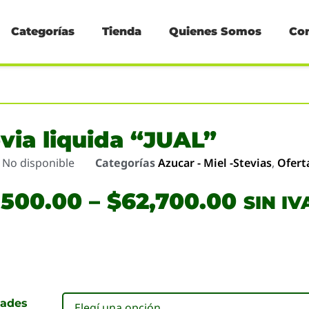
Categorías
Tienda
Quienes Somos
Co
via liquida “JUAL”
o
No disponible
Categorías
Azucar - Miel -Stevias
,
Ofert
,500.00
–
$
62,700.00
SIN IV
dades