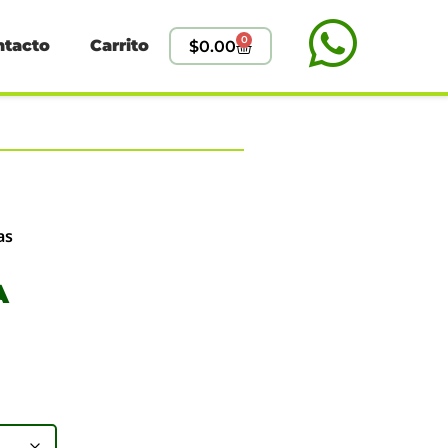
0
ntacto
Carrito
$
0.00
as
A