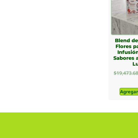
Blend de
Flores p
Infusió
Sabores a
L
$
19,473.6
Agregar 