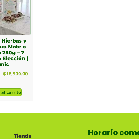
 Hierbas y
ara Mate o
n 250g – 7
 Elección |
unic
8
$
18,500.00
al carrito
Horario come
Tienda