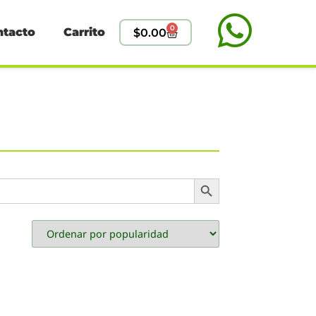
0
ntacto
Carrito
$
0.00
Search Button