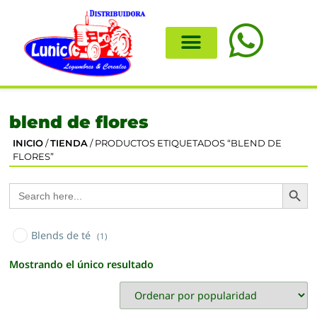
blend de flores
INICIO
/
TIENDA
/ PRODUCTOS ETIQUETADOS “BLEND DE
FLORES”
Search
Search
for:
Blends de té
(1)
Mostrando el único resultado