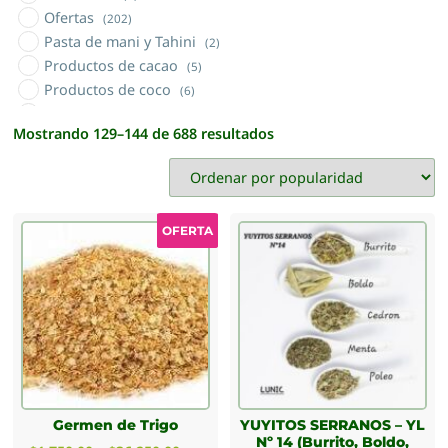
Ofertas
(202)
Pasta de mani y Tahini
(2)
Productos de cacao
(5)
Productos de coco
(6)
Productos orgánicos
(5)
Mostrando 129–144 de 688 resultados
Sales naturales
(3)
Semillas
(13)
Sin TACC
(46)
Tés Nacionales e Importados
(24)
OFERTA
Tisanas y topping
(28)
Vinagre
(2)
Yerba mate
(8)
Yuyos materos (sierras cordobesas)
(24)
Germen de Trigo
YUYITOS SERRANOS – YL
Nº 14 (Burrito, Boldo,