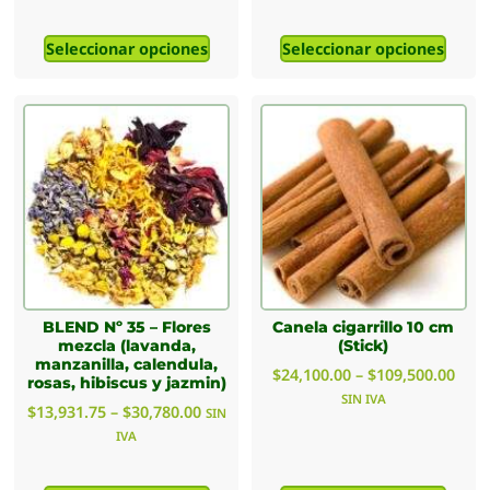
Seleccionar opciones
Seleccionar opciones
BLEND Nº 35 – Flores
Canela cigarrillo 10 cm
mezcla (lavanda,
(Stick)
manzanilla, calendula,
$
24,100.00
–
$
109,500.00
rosas, hibiscus y jazmin)
SIN IVA
$
13,931.75
–
$
30,780.00
SIN
IVA