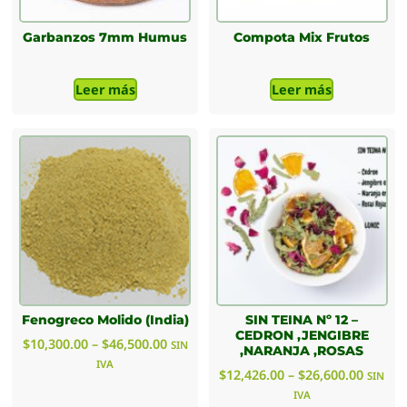
Garbanzos 7mm Humus
Compota Mix Frutos
Leer más
Leer más
Fenogreco Molido (India)
SIN TEINA Nº 12 –
CEDRON ,JENGIBRE
$
10,300.00
–
$
46,500.00
SIN
,NARANJA ,ROSAS
IVA
$
12,426.00
–
$
26,600.00
SIN
IVA