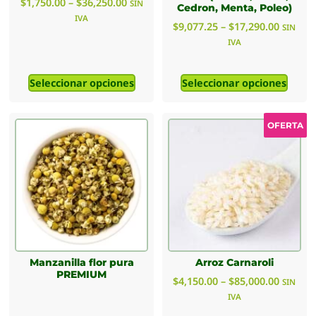
$
1,750.00
–
$
36,250.00
SIN
Cedron, Menta, Poleo)
IVA
$
9,077.25
–
$
17,290.00
SIN
IVA
Seleccionar opciones
Seleccionar opciones
OFERTA
Manzanilla flor pura
Arroz Carnaroli
PREMIUM
$
4,150.00
–
$
85,000.00
SIN
IVA