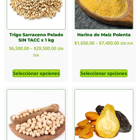
Trigo Sarraceno Pelado
Harina de Maíz Polenta
SIN TACC x 1 kg
$
1,650.00
–
$
7,400.00
SIN IVA
$
6,500.00
–
$
29,500.00
SIN
IVA
Seleccionar opciones
Seleccionar opciones