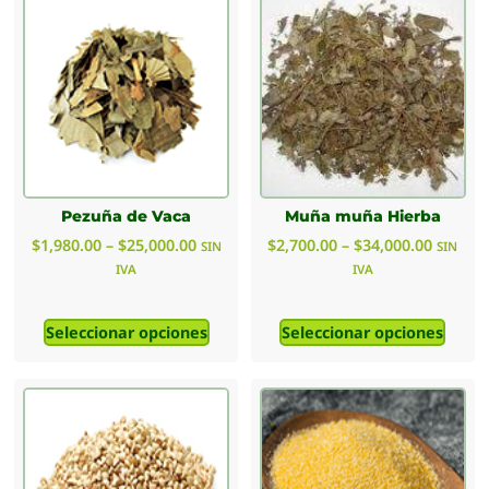
Pezuña de Vaca
Muña muña Hierba
$
1,980.00
–
$
25,000.00
$
2,700.00
–
$
34,000.00
SIN
SIN
IVA
IVA
Seleccionar opciones
Seleccionar opciones