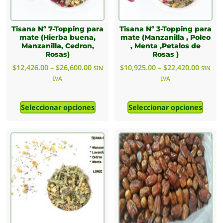
Tisana Nº 7-Topping para
Tisana Nº 3-Topping para
mate (Hierba buena,
mate (Manzanilla , Poleo
Manzanilla, Cedron,
, Menta ,Petalos de
Rosas)
Rosas )
$
12,426.00
–
$
26,600.00
$
10,925.00
–
$
22,420.00
SIN
SIN
IVA
IVA
Seleccionar opciones
Seleccionar opciones