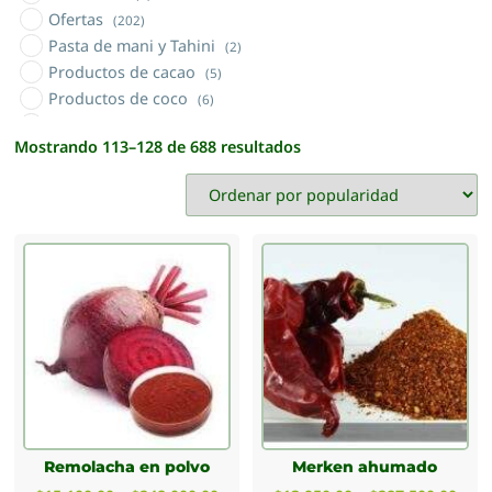
Ofertas
(202)
Pasta de mani y Tahini
(2)
Productos de cacao
(5)
Productos de coco
(6)
Productos orgánicos
(5)
Mostrando 113–128 de 688 resultados
Sales naturales
(3)
Semillas
(13)
Sin TACC
(46)
Tés Nacionales e Importados
(24)
Tisanas y topping
(28)
Vinagre
(2)
Yerba mate
(8)
Yuyos materos (sierras cordobesas)
(24)
Remolacha en polvo
Merken ahumado