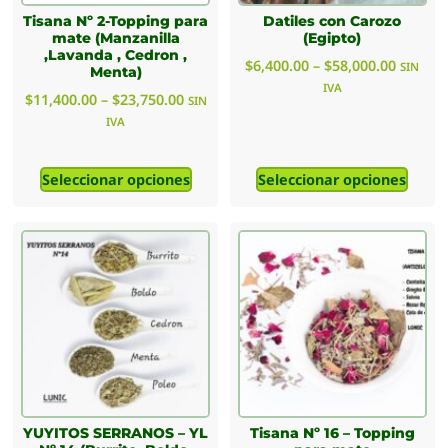
Tisana Nº 2-Topping para
Datiles con Carozo
mate (Manzanilla
(Egipto)
,Lavanda , Cedron ,
$
6,400.00
–
$
58,000.00
SIN
Menta)
IVA
$
11,400.00
–
$
23,750.00
SIN
IVA
Seleccionar opciones
Seleccionar opciones
YUYITOS SERRANOS – YL
Tisana Nº 16 – Topping