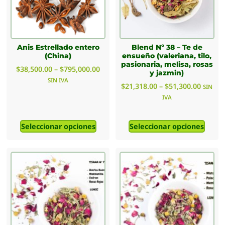
Anis Estrellado entero
Blend Nº 38 – Te de
(China)
ensueño (valeriana, tilo,
pasionaria, melisa, rosas
$
38,500.00
–
$
795,000.00
y jazmin)
SIN IVA
$
21,318.00
–
$
51,300.00
SIN
IVA
Seleccionar opciones
Seleccionar opciones