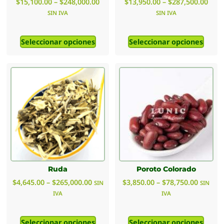
$
15,100.00
–
$
248,000.00
$
13,950.00
–
$
287,500.00
SIN IVA
SIN IVA
Seleccionar opciones
Seleccionar opciones
Ruda
Poroto Colorado
$
4,645.00
–
$
265,000.00
$
3,850.00
–
$
78,750.00
SIN
SIN
IVA
IVA
Seleccionar opciones
Seleccionar opciones