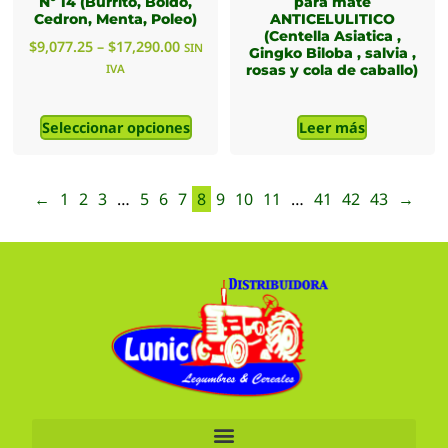
Nº 14 (Burrito, Boldo,
para mate
Cedron, Menta, Poleo)
ANTICELULITICO
(Centella Asiatica ,
$
9,077.25
–
$
17,290.00
SIN
Gingko Biloba , salvia ,
IVA
rosas y cola de caballo)
Seleccionar opciones
Leer más
←
1
2
3
…
5
6
7
8
9
10
11
…
41
42
43
→