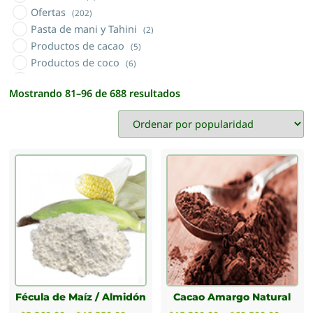
Ofertas
(202)
Pasta de mani y Tahini
(2)
Productos de cacao
(5)
Productos de coco
(6)
Productos orgánicos
(5)
Mostrando 81–96 de 688 resultados
Sales naturales
(3)
Semillas
(13)
Sin TACC
(46)
Tés Nacionales e Importados
(24)
Tisanas y topping
(28)
Vinagre
(2)
Yerba mate
(8)
Yuyos materos (sierras cordobesas)
(24)
Fécula de Maíz / Almidón
Cacao Amargo Natural