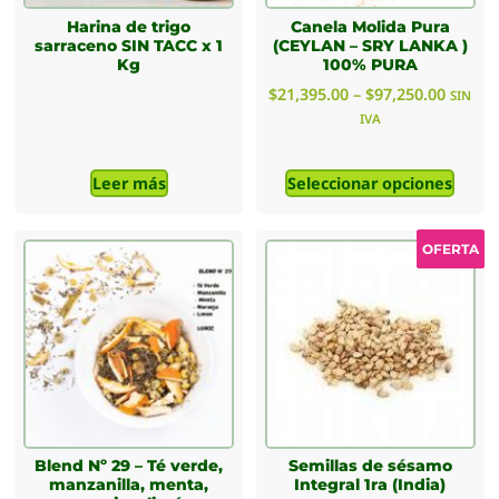
Harina de trigo
Canela Molida Pura
sarraceno SIN TACC x 1
(CEYLAN – SRY LANKA )
Kg
100% PURA
$
21,395.00
–
$
97,250.00
SIN
IVA
Leer más
Seleccionar opciones
OFERTA
Blend Nº 29 – Té verde,
Semillas de sésamo
manzanilla, menta,
Integral 1ra (India)