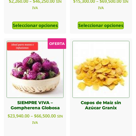
$
2,260.00
–
$
46,250.00
$
15,300.00
–
$
69,500.00
SIN
SIN
IVA
IVA
Seleccionar opciones
Seleccionar opciones
OFERTA
SIEMPRE VIVA –
Copos de Maíz sin
Gompherena Globosa
Azúcar Granix
$
23,940.00
–
$
66,500.00
SIN
IVA