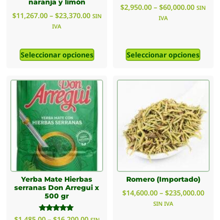
naranja y limón
$
2,950.00
–
$
60,000.00
SIN
$
11,267.00
–
$
23,370.00
SIN
IVA
IVA
Seleccionar opciones
Seleccionar opciones
Yerba Mate Hierbas
Romero (Importado)
serranas Don Arregui x
$
14,600.00
–
$
235,000.00
500 gr
SIN IVA
Valorado
$
1,485.00
–
$
16,200.00
SIN