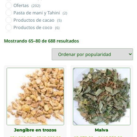
Ofertas
(202)
Pasta de mani y Tahini
(2)
Productos de cacao
(5)
Productos de coco
(6)
Productos orgánicos
(5)
Mostrando 65–80 de 688 resultados
Sales naturales
(3)
Semillas
(13)
Sin TACC
(46)
Tés Nacionales e Importados
(24)
Tisanas y topping
(28)
Vinagre
(2)
Yerba mate
(8)
Yuyos materos (sierras cordobesas)
(24)
Jengibre en trozos
Malva