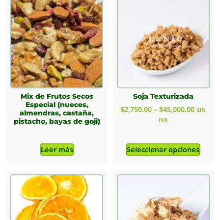
Mix de Frutos Secos
Soja Texturizada
Especial (nueces,
$
2,750.00
–
$
45,000.00
SIN
almendras, castaña,
IVA
pistacho, bayas de goji)
Leer más
Seleccionar opciones