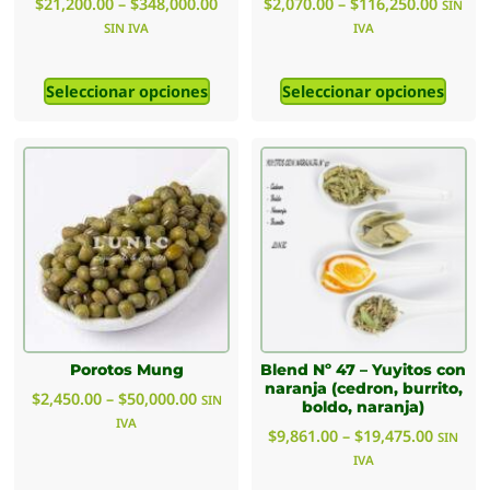
$
21,200.00
–
$
348,000.00
$
2,070.00
–
$
116,250.00
SIN
SIN IVA
IVA
Seleccionar opciones
Seleccionar opciones
Porotos Mung
Blend Nº 47 – Yuyitos con
naranja (cedron, burrito,
$
2,450.00
–
$
50,000.00
SIN
boldo, naranja)
IVA
$
9,861.00
–
$
19,475.00
SIN
IVA