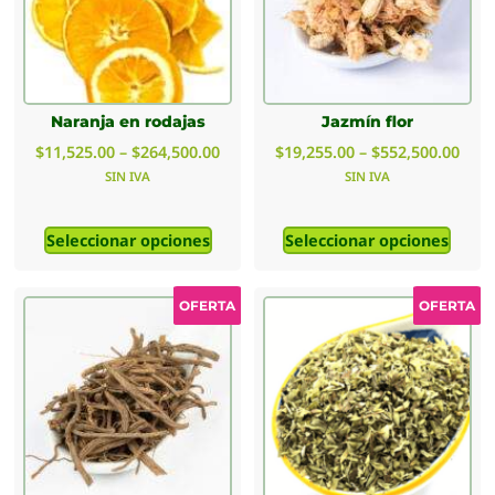
Naranja en rodajas
Jazmín flor
$
11,525.00
–
$
264,500.00
$
19,255.00
–
$
552,500.00
SIN IVA
SIN IVA
Seleccionar opciones
Seleccionar opciones
OFERTA
OFERTA