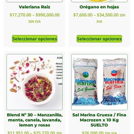
Valeriana Raiz
Orégano en hojas
$
17,270.00
–
$
990,000.00
$
7,600.00
–
$
34,500.00
SIN
SIN IVA
IVA
Seleccionar opciones
Seleccionar opciones
Blend Nº 30 – Manzanilla,
Sal Marina Gruesa / Fina
menta, canela, lavanda,
Macrozen x 10 Kg
lemon y rosas
SUELTO
$
11,951.00
–
$
25,270.00
$
26,000.00
SIN
SIN IVA