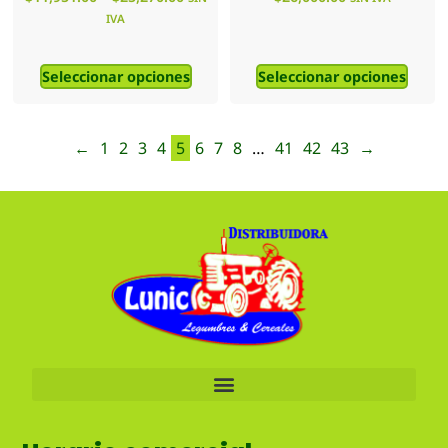
IVA
Seleccionar opciones
Seleccionar opciones
←
1
2
3
4
5
6
7
8
…
41
42
43
→