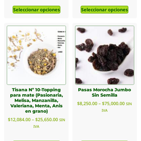
Seleccionar opciones
Seleccionar opciones
Tisana Nº 10-Topping
Pasas Morocha Jumbo
para mate (Pasionaria,
Sin Semilla
Melisa, Manzanilla,
$
8,250.00
–
$
75,000.00
SIN
Valeriana, Menta, Anis
IVA
en grano)
$
12,084.00
–
$
25,650.00
SIN
IVA