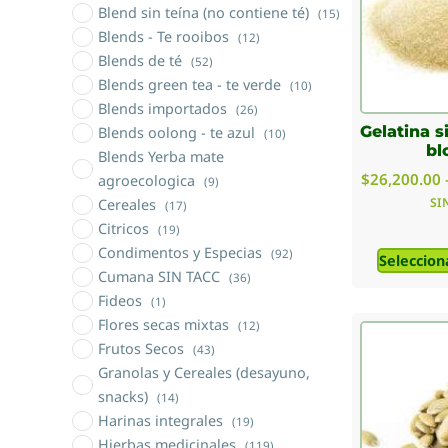
Blend sin teína (no contiene té)
(15)
Blends - Te rooibos
(12)
Blends de té
(52)
Blends green tea - te verde
(10)
Blends importados
(26)
Gelatina s
Blends oolong - te azul
(10)
bl
Blends Yerba mate
$
26,200.00
agroecologica
(9)
SI
Cereales
(17)
Citricos
(19)
Condimentos y Especias
(92)
Seleccion
Cumana SIN TACC
(36)
Fideos
(1)
Flores secas mixtas
(12)
Frutos Secos
(43)
Granolas y Cereales (desayuno,
snacks)
(14)
Harinas integrales
(19)
Hierbas medicinales
(119)