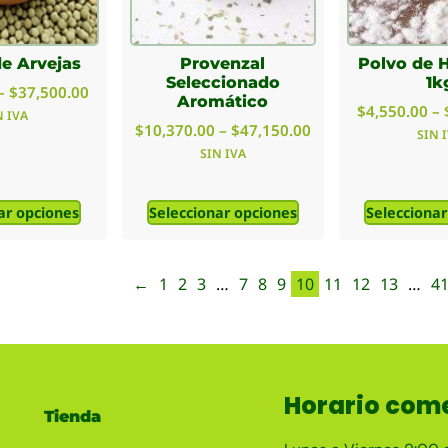
de Arvejas
Provenzal
Polvo de 
Seleccionado
1k
–
$
37,500.00
Aromático
$
4,550.00
–
N IVA
$
10,370.00
–
$
47,150.00
SIN 
SIN IVA
ar opciones
Seleccionar opciones
Seleccionar
←
1
2
3
…
7
8
9
10
11
12
13
…
4
Horario come
Tienda