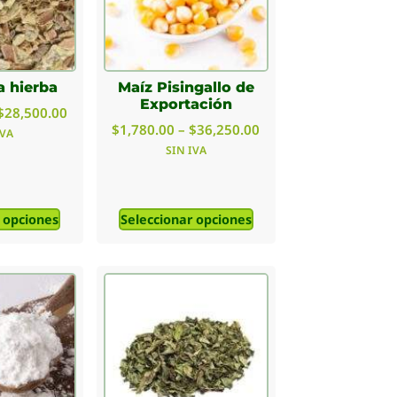
a hierba
Maíz Pisingallo de
Exportación
$
28,500.00
$
1,780.00
–
$
36,250.00
IVA
SIN IVA
 opciones
Seleccionar opciones