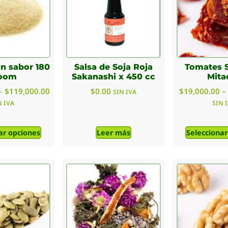
in sabor 180
Salsa de Soja Roja
Tomates 
oom
Sakanashi x 450 cc
Mita
–
$
119,000.00
$
0.00
$
19,000.00
–
SIN IVA
N IVA
SIN 
ar opciones
Leer más
Seleccionar