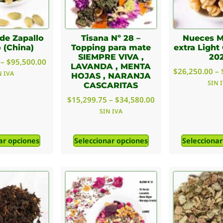
 de Zapallo
Tisana Nº 28 –
Nueces M
 (China)
Topping para mate
extra Ligh
SIEMPRE VIVA ,
20
–
$
95,500.00
LAVANDA , MENTA
$
26,250.00
–
N IVA
HOJAS , NARANJA
SIN 
CASCARITAS
$
15,299.75
–
$
34,580.00
SIN IVA
ar opciones
Seleccionar opciones
Seleccionar