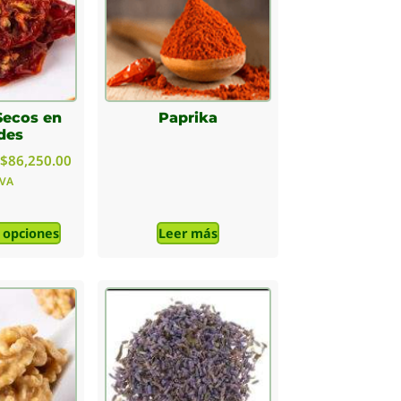
Secos en
Paprika
des
$
86,250.00
IVA
 opciones
Leer más