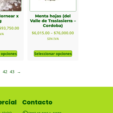
Hornear x
Menta hojas (del
g
Valle de Traslasierra –
Cordoba)
$
93,750.00
$
6,015.00
–
$
76,000.00
IVA
SIN IVA
 opciones
Seleccionar opciones
1
42
43
→
rcial
Contacto