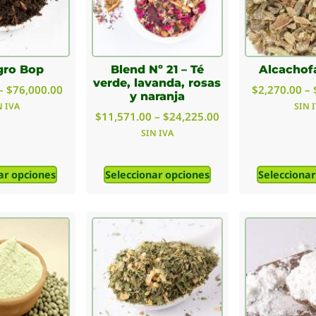
gro Bop
Blend Nº 21 – Té
Alcachof
verde, lavanda, rosas
–
$
76,000.00
$
2,270.00
–
y naranja
N IVA
SIN 
$
11,571.00
–
$
24,225.00
SIN IVA
ar opciones
Seleccionar opciones
Seleccionar