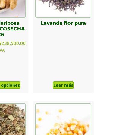
ariposa
Lavanda flor pura
t COSECHA
26
$
238,500.00
IVA
 opciones
Leer más