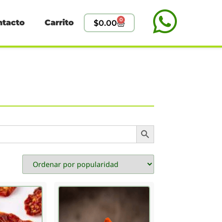
0
ntacto
Carrito
$
0.00
Search Button