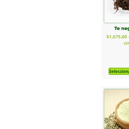
Te ne
$
1,675.00
SI
Seleccion