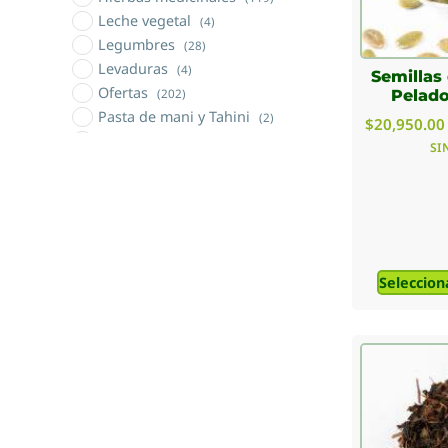
Leche vegetal
(4)
Legumbres
(28)
Levaduras
(4)
Semillas
Ofertas
(202)
Pelado
Pasta de mani y Tahini
(2)
$
20,950.00
Productos de cacao
(5)
SI
Productos de coco
(6)
Productos orgánicos
(5)
Sales naturales
(3)
Semillas
(13)
Sin TACC
(46)
Seleccion
Tés Nacionales e Importados
(24)
Tisanas y topping
(28)
Vinagre
(2)
Yerba mate
(8)
Yuyos materos (sierras cordobesas)
(24)