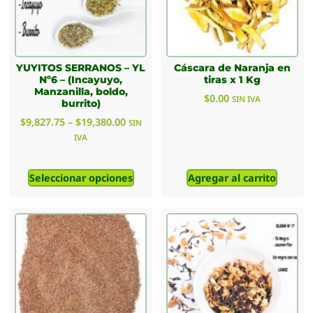
YUYITOS SERRANOS – YL
Cáscara de Naranja en
Nº6 – (Incayuyo,
tiras x 1 Kg
Manzanilla, boldo,
$
0.00
SIN IVA
burrito)
$
9,827.75
–
$
19,380.00
SIN
IVA
Seleccionar opciones
Agregar al carrito