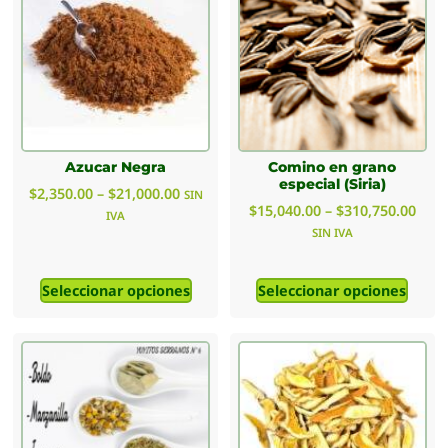
Azucar Negra
Comino en grano
especial (Siria)
$
2,350.00
–
$
21,000.00
SIN
$
15,040.00
–
$
310,750.00
IVA
SIN IVA
Seleccionar opciones
Seleccionar opciones