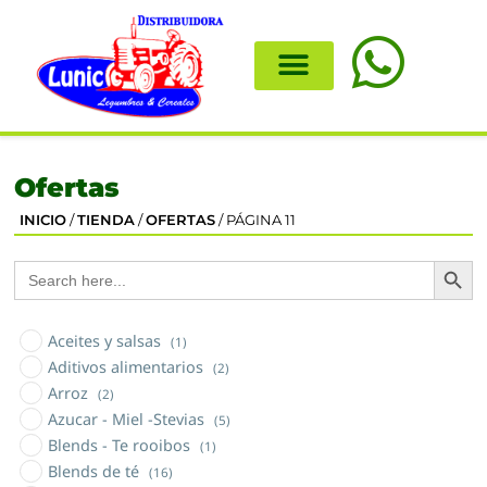
Ofertas
INICIO
/
TIENDA
/
OFERTAS
/ PÁGINA 11
Search
Search
for:
Aceites y salsas
(1)
Aditivos alimentarios
(2)
Arroz
(2)
Azucar - Miel -Stevias
(5)
Blends - Te rooibos
(1)
Blends de té
(16)