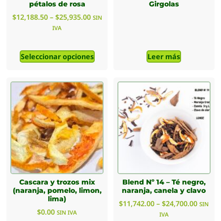
pétalos de rosa
Girgolas
$
12,188.50
–
$
25,935.00
SIN
IVA
Seleccionar opciones
Leer más
Cascara y trozos mix
Blend Nº 14 – Té negro,
(naranja, pomelo, limon,
naranja, canela y clavo
lima)
$
11,742.00
–
$
24,700.00
SIN
$
0.00
SIN IVA
IVA