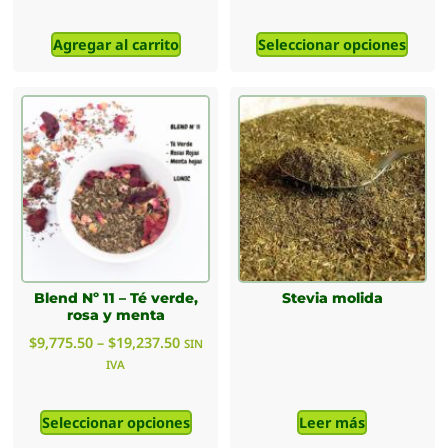
Agregar al carrito
Seleccionar opciones
Blend Nº 11 – Té verde,
Stevia molida
rosa y menta
$
9,775.50
–
$
19,237.50
SIN
IVA
Seleccionar opciones
Leer más