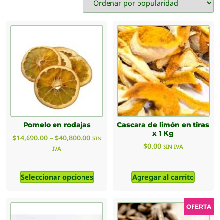
Pomelo en rodajas
Cascara de limón en tiras
x 1 Kg
$
14,690.00
–
$
40,800.00
SIN
$
0.00
SIN IVA
IVA
Seleccionar opciones
Agregar al carrito
OFERTA