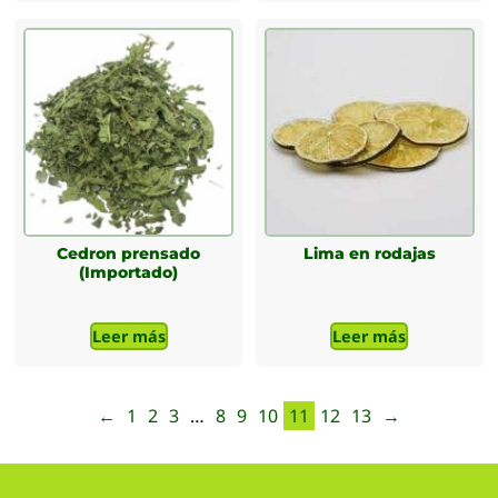
Cedron prensado
Lima en rodajas
(Importado)
Leer más
Leer más
←
1
2
3
…
8
9
10
11
12
13
→