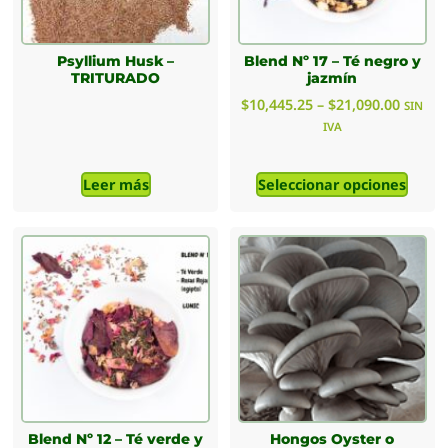
Psyllium Husk –
Blend Nº 17 – Té negro y
TRITURADO
jazmín
$
10,445.25
–
$
21,090.00
SIN
IVA
Leer más
Seleccionar opciones
Blend Nº 12 – Té verde y
Hongos Oyster o